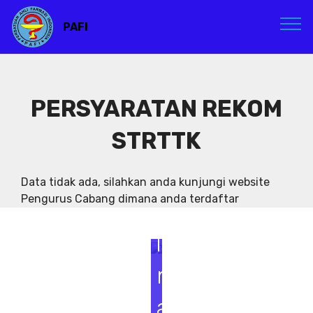
PAFI
PERSYARATAN REKOM
STRTTK
S
e
Data tidak ada, silahkan anda kunjungi website
Pengurus Cabang dimana anda terdaftar
m
i
n
a