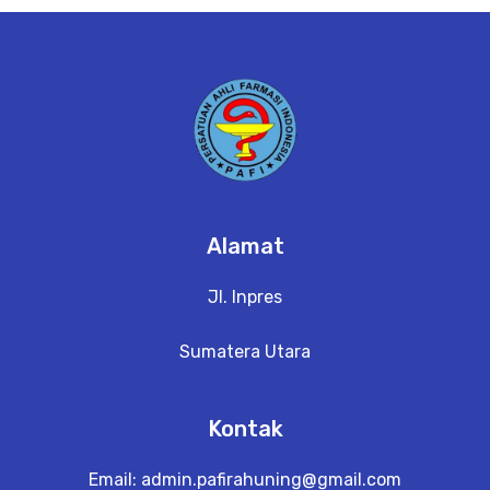
e
t
a
il
Alamat
Jl. Inpres
Sumatera Utara
Kontak
Email:
admin.pafirahuning@gmail.com