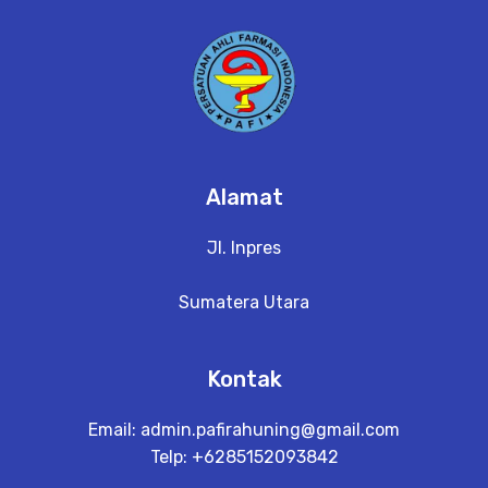
a
il
Alamat
Jl. Inpres
Sumatera Utara
Kontak
Email:
admin.pafirahuning@gmail.com
Telp: +6285152093842