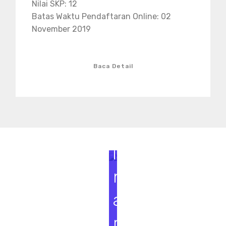
Nilai SKP: 12
Batas Waktu Pendaftaran Online: 02
November 2019
Baca Detail
S
e
m
i
n
a
r